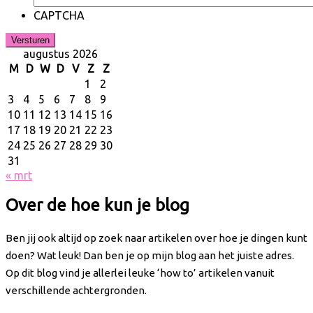
CAPTCHA
augustus 2026
M
D
W
D
V
Z
Z
1
2
3
4
5
6
7
8
9
10
11
12
13
14
15
16
17
18
19
20
21
22
23
24
25
26
27
28
29
30
31
« mrt
Over de hoe kun je blog
Ben jij ook altijd op zoek naar artikelen over hoe je dingen kunt
doen? Wat leuk! Dan ben je op mijn blog aan het juiste adres.
Op dit blog vind je allerlei leuke ‘how to’ artikelen vanuit
verschillende achtergronden.